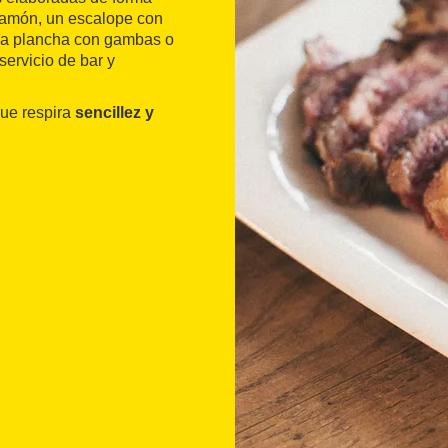
jamón, un escalope con
a la plancha con gambas o
servicio de bar y
que respira
sencillez y