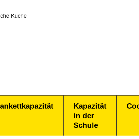
sche Küche
ankettkapazität
Kapazität
Coc
in der
Schule