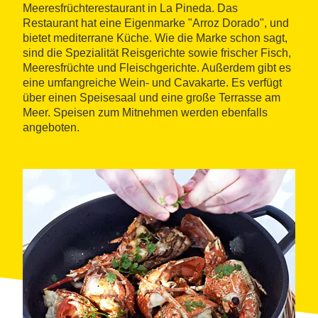
Meeresfrüchterestaurant in La Pineda. Das
Restaurant hat eine Eigenmarke "Arroz Dorado", und
bietet mediterrane Küche. Wie die Marke schon sagt,
sind die Spezialität Reisgerichte sowie frischer Fisch,
Meeresfrüchte und Fleischgerichte. Außerdem gibt es
eine umfangreiche Wein- und Cavakarte. Es verfügt
über einen Speisesaal und eine große Terrasse am
Meer. Speisen zum Mitnehmen werden ebenfalls
angeboten.