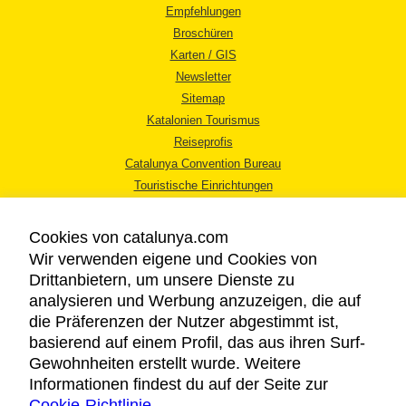
Empfehlungen
Broschüren
Karten / GIS
Newsletter
Sitemap
Katalonien Tourismus
Reiseprofis
Catalunya Convention Bureau
Touristische Einrichtungen
Tourismusbüros
Cookies von catalunya.com
Wir verwenden eigene und Cookies von
Drittanbietern, um unsere Dienste zu
analysieren und Werbung anzuzeigen, die auf
die Präferenzen der Nutzer abgestimmt ist,
RECHTLICHER HINWEIS
basierend auf einem Profil, das aus ihren Surf-
DATENSCHUTZICHTLINIE
Gewohnheiten erstellt wurde. Weitere
COOKIES
Informationen findest du auf der Seite zur
Cookie-Richtlinie
BARRIEREFREIHEIT
.