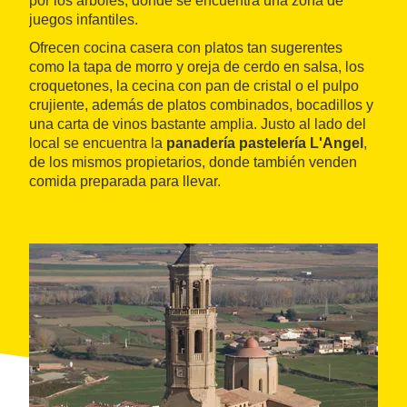
por los árboles, donde se encuentra una zona de
juegos infantiles.
Ofrecen cocina casera con platos tan sugerentes
como la tapa de morro y oreja de cerdo en salsa, los
croquetones, la cecina con pan de cristal o el pulpo
crujiente, además de platos combinados, bocadillos y
una carta de vinos bastante amplia. Justo al lado del
local se encuentra la
panadería pastelería L'Angel
,
de los mismos propietarios, donde también venden
comida preparada para llevar.