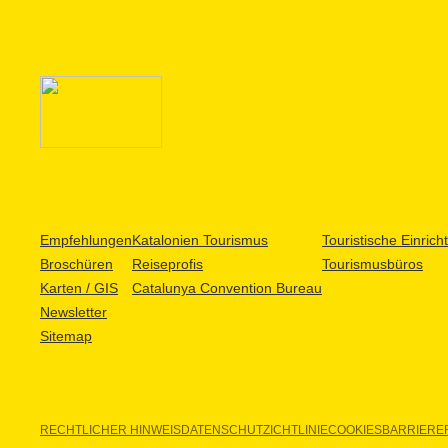
Empfehlungen
Katalonien Tourismus
Touristische Einric
Broschüren
Reiseprofis
Tourismusbüros
Karten / GIS
Catalunya Convention Bureau
Newsletter
Sitemap
RECHTLICHER HINWEIS
DATENSCHUTZICHTLINIE
COOKIES
BARRIEREF