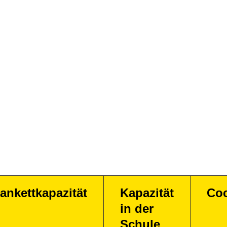
ankettkapazität
Kapazität
Coc
in der
Schule