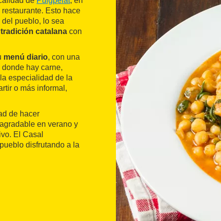
ocalidad de
Puigpelat
, en
 restaurante. Esto hace
 del pueblo, lo sea
a
tradición catalana
con
u
menú diario
, con una
, donde hay carne,
la especialidad de la
tir o más informal,
dad de hacer
agradable en verano y
vo. El Casal
pueblo disfrutando a la