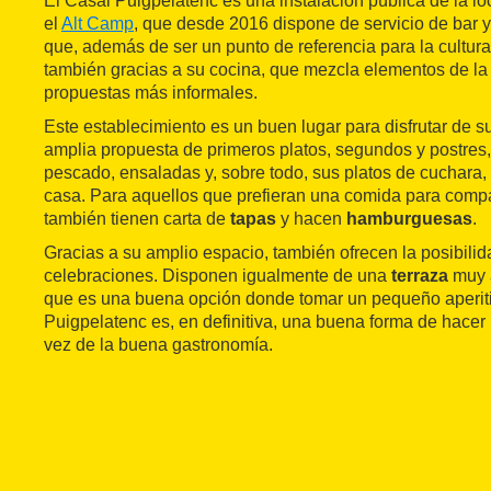
El Casal Puigpelatenc es una instalación pública de la l
el
Alt Camp
, que desde 2016 dispone de servicio de bar y
que, además de ser un punto de referencia para la cultura
también gracias a su cocina, que mezcla elementos de l
propuestas más informales.
Este establecimiento es un buen lugar para disfrutar de s
amplia propuesta de primeros platos, segundos y postres
pescado, ensaladas y, sobre todo, sus platos de cuchara, 
casa. Para aquellos que prefieran una comida para compar
también tienen carta de
tapas
y hacen
hamburguesas
.
Gracias a su amplio espacio, también ofrecen la posibili
celebraciones. Disponen igualmente de una
terraza
muy 
que es una buena opción donde tomar un pequeño aperiti
Puigpelatenc es, en definitiva, una buena forma de hacer 
vez de la buena gastronomía.