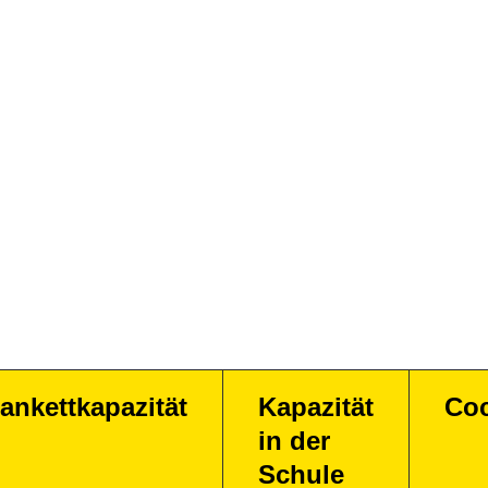
ankettkapazität
Kapazität
Coc
in der
Schule