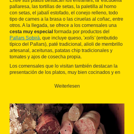
Entre sus platos destacan los entrantes, la 'escudella'
pallaresa, las tortillas de setas, la paletilla al horno
con setas, el jabalí estofado, el conejo relleno, todo
tipo de carnes a la brasa o las ciruelas al coñac, entre
otros. A la llegada, se ofrece a los comensales una
cesta muy especial
formada por productos del
Pallars Sobirà
, que incluye queso, '
xolís'
(embutido
típico del Pallars), paté tradicional, alioli de membrillo
artesanal, aceitunas, patatas chip tradicionales y
tomates y ajos de cosecha propia.
Los comensales que lo visitan también destacan la
presentación de los platos, muy bien cocinados y en
cantidades generosas
, acompañados siempre de un
servicio correcto, profesional y agradable, en un
Weiterlesen
excelente espacio.