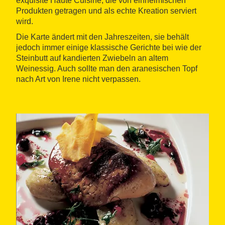
exquisite Haute Cuisine, die von einheimischen
Produkten getragen und als echte Kreation serviert
wird.
Die Karte ändert mit den Jahreszeiten, sie behält
jedoch immer einige klassische Gerichte bei wie der
Steinbutt auf kandierten Zwiebeln an altem
Weinessig. Auch sollte man den aranesischen Topf
nach Art von Irene nicht verpassen.