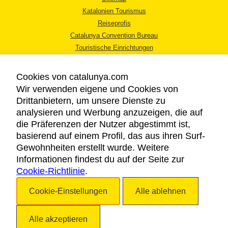
Katalonien Tourismus
Reiseprofis
Catalunya Convention Bureau
Touristische Einrichtungen
Tourismusbüros
Cookies von catalunya.com
Wir verwenden eigene und Cookies von
Drittanbietern, um unsere Dienste zu
analysieren und Werbung anzuzeigen, die auf
die Präferenzen der Nutzer abgestimmt ist,
RECHTLICHER HINWEIS
basierend auf einem Profil, das aus ihren Surf-
DATENSCHUTZICHTLINIE
Gewohnheiten erstellt wurde. Weitere
COOKIES
Informationen findest du auf der Seite zur
Cookie-Richtlinie
BARRIEREFREIHEIT
.
Cookie-Einstellungen
Alle ablehnen
Copyright © 2026. Katalonien Tourismus. Alle Rechte vorbehalten
Alle akzeptieren