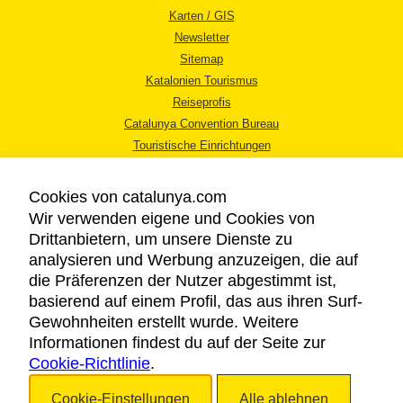
Karten / GIS
Newsletter
Sitemap
Katalonien Tourismus
Reiseprofis
Catalunya Convention Bureau
Touristische Einrichtungen
Tourismusbüros
Cookies von catalunya.com
Wir verwenden eigene und Cookies von
Drittanbietern, um unsere Dienste zu
analysieren und Werbung anzuzeigen, die auf
die Präferenzen der Nutzer abgestimmt ist,
RECHTLICHER HINWEIS
basierend auf einem Profil, das aus ihren Surf-
DATENSCHUTZICHTLINIE
Gewohnheiten erstellt wurde. Weitere
COOKIES
Informationen findest du auf der Seite zur
Cookie-Richtlinie
BARRIEREFREIHEIT
.
Cookie-Einstellungen
Alle ablehnen