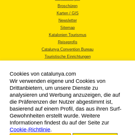
Broschüren
Karten / GIS
Newsletter
Sitemap
Katalonien Tourismus
Reiseprofis
Catalunya Convention Bureau
Touristische Einrichtungen
Tourismusbüros
Cookies von catalunya.com
Wir verwenden eigene und Cookies von
Drittanbietern, um unsere Dienste zu
analysieren und Werbung anzuzeigen, die auf
die Präferenzen der Nutzer abgestimmt ist,
RECHTLICHER HINWEIS
basierend auf einem Profil, das aus ihren Surf-
DATENSCHUTZICHTLINIE
Gewohnheiten erstellt wurde. Weitere
COOKIES
Informationen findest du auf der Seite zur
Cookie-Richtlinie
BARRIEREFREIHEIT
.