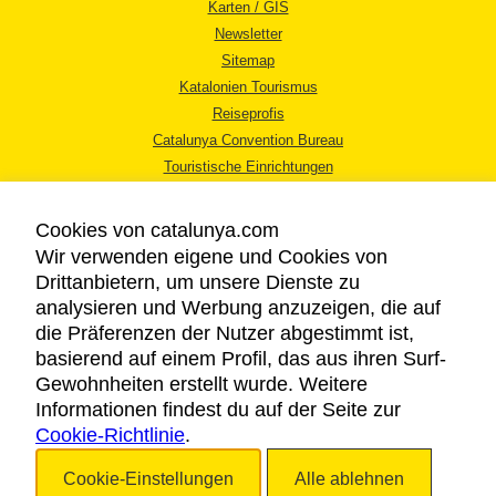
Karten / GIS
Newsletter
Sitemap
Katalonien Tourismus
Reiseprofis
Catalunya Convention Bureau
Touristische Einrichtungen
Tourismusbüros
Cookies von catalunya.com
Wir verwenden eigene und Cookies von
Drittanbietern, um unsere Dienste zu
analysieren und Werbung anzuzeigen, die auf
die Präferenzen der Nutzer abgestimmt ist,
RECHTLICHER HINWEIS
basierend auf einem Profil, das aus ihren Surf-
DATENSCHUTZICHTLINIE
Gewohnheiten erstellt wurde. Weitere
COOKIES
Informationen findest du auf der Seite zur
Cookie-Richtlinie
BARRIEREFREIHEIT
.
Cookie-Einstellungen
Alle ablehnen