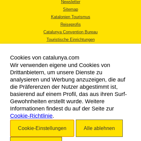
Newsletter
Sitemap
Katalonien Tourismus
Reiseprofis
Catalunya Convention Bureau
Touristische Einrichtungen
Tourismusbüros
Cookies von catalunya.com
Wir verwenden eigene und Cookies von
Drittanbietern, um unsere Dienste zu
analysieren und Werbung anzuzeigen, die auf
die Präferenzen der Nutzer abgestimmt ist,
RECHTLICHER HINWEIS
basierend auf einem Profil, das aus ihren Surf-
DATENSCHUTZICHTLINIE
Gewohnheiten erstellt wurde. Weitere
COOKIES
Informationen findest du auf der Seite zur
Cookie-Richtlinie
BARRIEREFREIHEIT
.
Cookie-Einstellungen
Alle ablehnen
Copyright © 2026. Katalonien Tourismus. Alle Rechte vorbehalten