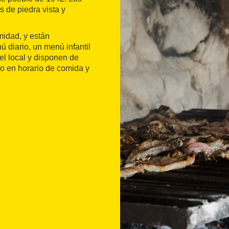
s de piedra vista y
midad, y están
 diario, un menú infantil
el local y disponen de
go en horario de comida y