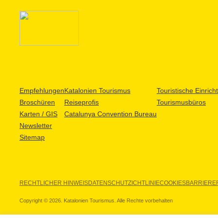
Empfehlungen
Katalonien Tourismus
Touristische Einric
Broschüren
Reiseprofis
Tourismusbüros
Karten / GIS
Catalunya Convention Bureau
Newsletter
Sitemap
RECHTLICHER HINWEIS
DATENSCHUTZICHTLINIE
COOKIES
BARRIEREF
Copyright © 2026. Katalonien Tourismus. Alle Rechte vorbehalten