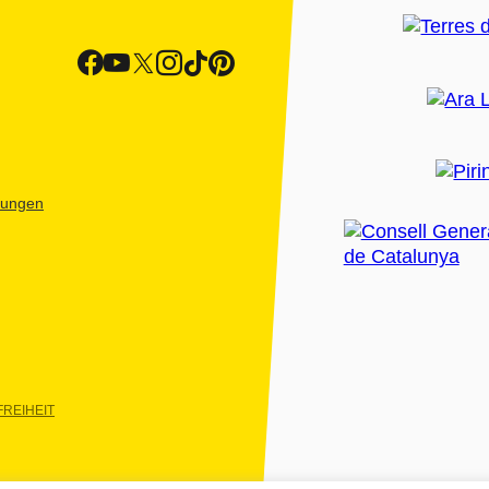
htungen
REIHEIT