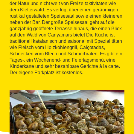
der Natur und nicht weit von Freizeitaktivitäten wie
dem Kletterwald. Es verfügt über einen geräumigen,
rustikal gestalteten Speisesaal sowie einen kleineren
neben der Bar. Der große Speisesaal geht auf die
ganzjährig geöffnete Terrasse hinaus, die einen Blick
auf den Wald von Canyamars bietet Die Küche ist
traditionell katalanisch und saisonal mit Spezialitäten
wie Fleisch vom Holzkohlengrill, Calçotadas,
Schnecken vom Blech und Schmorbraten. Es gibt ein
Tages-, ein Wochenend- und Feiertagsmenü, eine
Kinderkarte und sehr bezahlbare Gerichte à la carte.
Der eigene Parkplatz ist kostenlos.