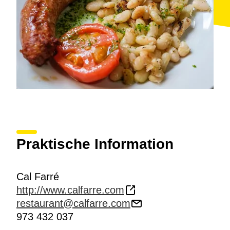
Kaninchen mit Escalibada, Kalbsentrecôte, gefüllte
Ziegenkeule oder Butifarra mit Bohnen. In der
Fischabteilung gibt es gegrillte Sepia, frischen, mit
dem Langseil gefangenen Seehecht, Seezunge mit
Sahnesauce oder gegrillte Garnelen. Die am meisten
verlangten Desserts sind Flan und Crema catalana
nach Art des Hauses. Dies alles wird von einer
kurzen, aber ausreichenden Auswahl von Weinen der
Region begleitet.
Praktische Information
Cal Farré
http://www.calfarre.com
restaurant@calfarre.com
973 432 037