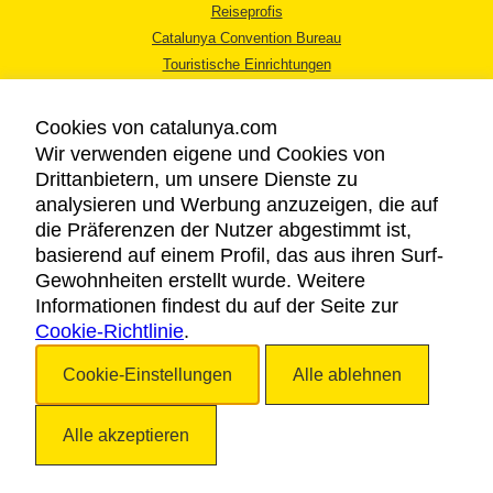
Reiseprofis
Catalunya Convention Bureau
Touristische Einrichtungen
Tourismusbüros
Cookies von catalunya.com
Wir verwenden eigene und Cookies von
Drittanbietern, um unsere Dienste zu
analysieren und Werbung anzuzeigen, die auf
die Präferenzen der Nutzer abgestimmt ist,
RECHTLICHER HINWEIS
basierend auf einem Profil, das aus ihren Surf-
DATENSCHUTZICHTLINIE
Gewohnheiten erstellt wurde. Weitere
COOKIES
Informationen findest du auf der Seite zur
Cookie-Richtlinie
BARRIEREFREIHEIT
.
Cookie-Einstellungen
Alle ablehnen
Copyright © 2026. Katalonien Tourismus. Alle Rechte vorbehalten
Alle akzeptieren