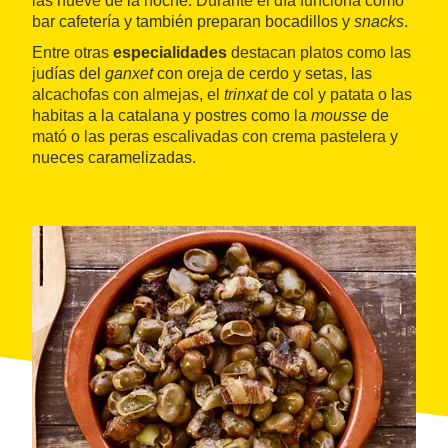
las nueve de la noche. Durante el día funciona como
bar cafetería y también preparan bocadillos y
snacks
.
Entre otras
especialidades
destacan platos como las
judías del
ganxet
con oreja de cerdo y setas, las
alcachofas con almejas, el
trinxat
de col y patata o las
habitas a la catalana y postres como la
mousse
de
mató o las peras escalivadas con crema pastelera y
nueces caramelizadas.