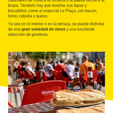
calamares de costa a la romana o la paella hecha a la
brasa. También hay que reseñar sus tapas y
bocadillos, como el especial La Plaça, con bacon,
lomo, cebolla y queso.
Ya sea en el interior o en la terraza, se puede disfrutar
de una
gran variedad de vinos
y una excelente
selección de ginebras.