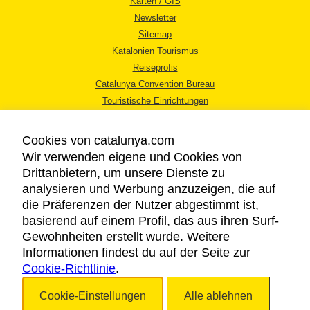
Karten / GIS
Newsletter
Sitemap
Katalonien Tourismus
Reiseprofis
Catalunya Convention Bureau
Touristische Einrichtungen
Tourismusbüros
Cookies von catalunya.com
Wir verwenden eigene und Cookies von
Drittanbietern, um unsere Dienste zu
analysieren und Werbung anzuzeigen, die auf
die Präferenzen der Nutzer abgestimmt ist,
RECHTLICHER HINWEIS
basierend auf einem Profil, das aus ihren Surf-
DATENSCHUTZICHTLINIE
Gewohnheiten erstellt wurde. Weitere
COOKIES
Informationen findest du auf der Seite zur
Cookie-Richtlinie
BARRIEREFREIHEIT
.
Cookie-Einstellungen
Alle ablehnen