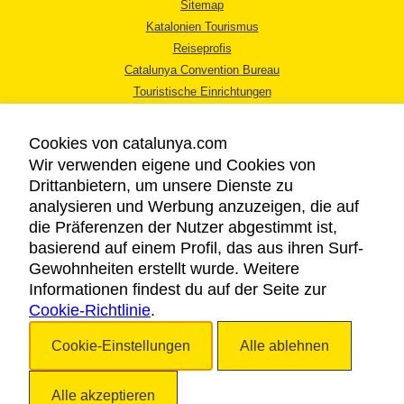
Sitemap
Katalonien Tourismus
Reiseprofis
Catalunya Convention Bureau
Touristische Einrichtungen
Tourismusbüros
Cookies von catalunya.com
Wir verwenden eigene und Cookies von
Drittanbietern, um unsere Dienste zu
analysieren und Werbung anzuzeigen, die auf
die Präferenzen der Nutzer abgestimmt ist,
RECHTLICHER HINWEIS
basierend auf einem Profil, das aus ihren Surf-
DATENSCHUTZICHTLINIE
Gewohnheiten erstellt wurde. Weitere
COOKIES
Informationen findest du auf der Seite zur
Cookie-Richtlinie
BARRIEREFREIHEIT
.
Cookie-Einstellungen
Alle ablehnen
Copyright © 2026. Katalonien Tourismus. Alle Rechte vorbehalten
Alle akzeptieren