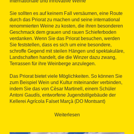
Internationale und innovative Weine
Sie sollten es auf keinem Fall versäumen, eine Route
durch das Priorat zu machen und seine international
renommierten Weine zu kosten, die ihren besonderen
Geschmack dem grauen und rauen Schieferboden
verdanken. Wenn Sie das Priorat besuchen, werden
Sie feststellen, dass es sich um eine besondere,
schroffe Gegend mit steilen Hängen und spektakuläre,
Landschaften handelt, die die Winzer dazu zwang,
Terrassen für ihre Weinberge anzulegen.
Das Priorat bietet viele Möglichkeiten. So können Sie
zum Beispiel Wein und Kultur miteinander verbinden,
indem Sie das von Cèsar Martinell, einem Schüler
Antoni Gaudís, entworfene Jugendstilgebäude der
Kellerei Agrícola Falset Marçà (DO Montsant)
besuchen. Es handelt sich um ein faszinierendes
Bauwerk, das auch Teil der so genannten "Route der
Weiterlesen
Weinkathedralen" ist, die zu einer Reihe
monumentaler Kellereigebäude führt.
Unbedingt besuchen sollten Sie auch die Kartause