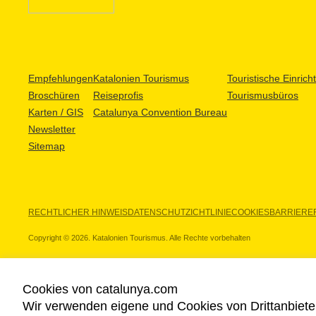
Empfehlungen
Katalonien Tourismus
Touristische Einric
Broschüren
Reiseprofis
Tourismusbüros
Karten / GIS
Catalunya Convention Bureau
Newsletter
Sitemap
RECHTLICHER HINWEIS
DATENSCHUTZICHTLINIE
COOKIES
BARRIEREF
Copyright © 2026. Katalonien Tourismus. Alle Rechte vorbehalten
Cookies von catalunya.com
Wir verwenden eigene und Cookies von Drittanbiete
UNSERE PARTNER