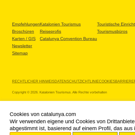
Empfehlungen
Katalonien Tourismus
Touristische Einric
Broschüren
Reiseprofis
Tourismusbüros
Karten / GIS
Catalunya Convention Bureau
Newsletter
Sitemap
RECHTLICHER HINWEIS
DATENSCHUTZICHTLINIE
COOKIES
BARRIEREF
Copyright © 2026. Katalonien Tourismus. Alle Rechte vorbehalten
Cookies von catalunya.com
Wir verwenden eigene und Cookies von Drittanbiete
UNSERE PARTNER
abgestimmt ist, basierend auf einem Profil, das aus