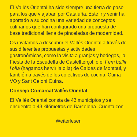
El Vallès Oriental ha sido siempre una tierra de paso
para los que viajaban por Cataluña. Este ir y venir ha
aportado a su cocina una variedad de conceptos
culinarios que han configurado una propuesta de
base tradicional llena de pinceladas de modernidad.
Os invitamos a descubrir el Vallès Oriental a través de
sus diferentes propuestas y actividades
gastronómicas, como la visita a granjas y bodegas, la
Fiesta de la Escudella de Castellterçol, o el
Fem bullir
l'olla
(hagamos hervir la olla) de Caldes de Montbui, y
también a través de los colectivos de cocina: Cuina
VO y Sant Celoni Cuina.
Consejo Comarcal Vallès Oriental
El Vallès Oriental consta de 43 municipios y se
encuentra a 43 kilómetros de Barcelona. Cuenta con
numerosos espacios naturales muy bien conservados
y una variedad de paisajes de gran belleza, como el
Weiterlesen
Parque Natural del Monseny, declarado Reserva de la
Biosfera.