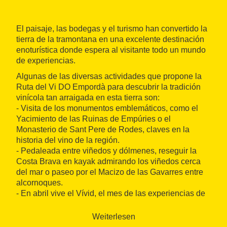
El paisaje, las bodegas y el turismo han convertido la
tierra de la tramontana en una excelente destinación
enoturística donde espera al visitante todo un mundo
de experiencias.
Algunas de las diversas actividades que propone la
Ruta del Vi DO Empordà para descubrir la tradición
vinícola tan arraigada en esta tierra son:
- Visita de los monumentos emblemáticos, como el
Yacimiento de las Ruinas de Empúries o el
Monasterio de Sant Pere de Rodes, claves en la
historia del vino de la región.
- Pedaleada entre viñedos y dólmenes, reseguir la
Costa Brava en kayak admirando los viñedos cerca
del mar o paseo por el Macizo de las Gavarres entre
alcornoques.
- En abril vive el Vívid, el mes de las experiencias de
la Ruta del Vino DO Empordà.
- Cata sensorial rodeado de luz y música o un
Weiterlesen
maridaje con flores silvestres en Cap de Creus.