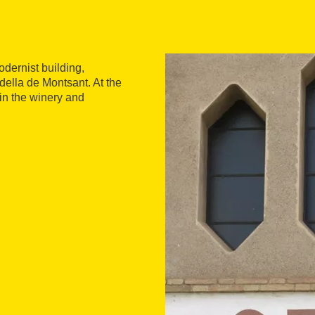
odernist building,
ella de Montsant. At the
 in the winery and