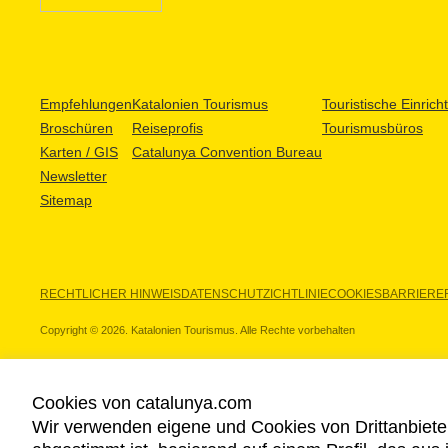
Empfehlungen
Katalonien Tourismus
Touristische Einric
Broschüren
Reiseprofis
Tourismusbüros
Karten / GIS
Catalunya Convention Bureau
Newsletter
Sitemap
RECHTLICHER HINWEIS
DATENSCHUTZICHTLINIE
COOKIES
BARRIEREF
Copyright © 2026. Katalonien Tourismus. Alle Rechte vorbehalten
Cookies von catalunya.com
Wir verwenden eigene und Cookies von Drittanbiete
UNSERE PARTNER