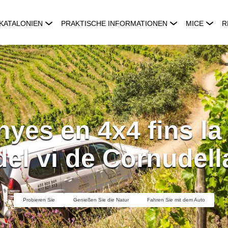
KATALONIEN
PRAKTISCHE INFORMATIONEN
MICE
R
nyes en 4x4 fins la
del vi de Cornudell
Probieren Sie
Genießen Sie die Natur
Fahren Sie mit dem Auto