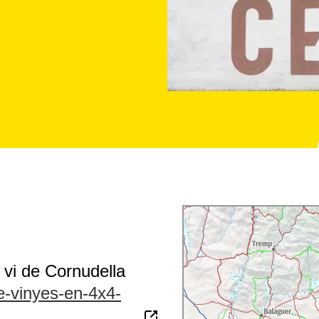
l vi de Cornudella
e-vinyes-en-4x4-