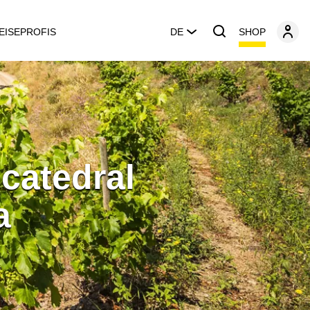
SHOP
EISEPROFIS
DE
 catedral
a