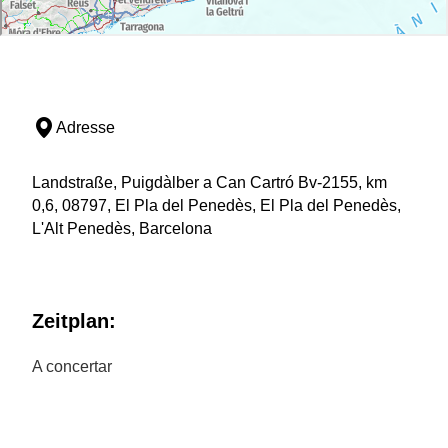
Adresse
Landstraße, Puigdàlber a Can Cartró Bv-2155, km
0,6, 08797, El Pla del Penedès, El Pla del Penedès,
L'Alt Penedès, Barcelona
Zeitplan:
A concertar