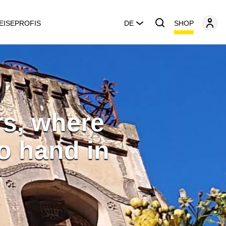
SHOP
EISEPROFIS
DE
rs, where
o hand in