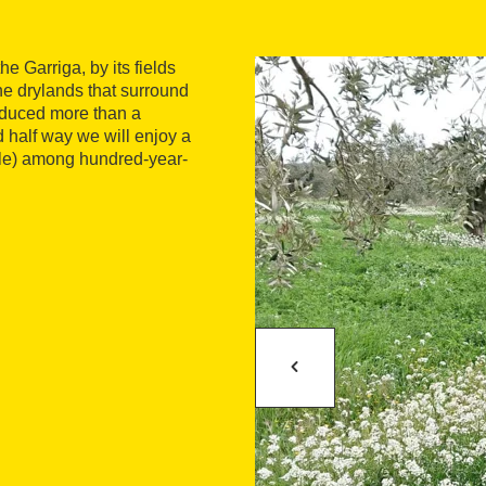
e Garriga, by its fields
the drylands that surround
educed more than a
d half way we will enjoy a
lable) among hundred-year-