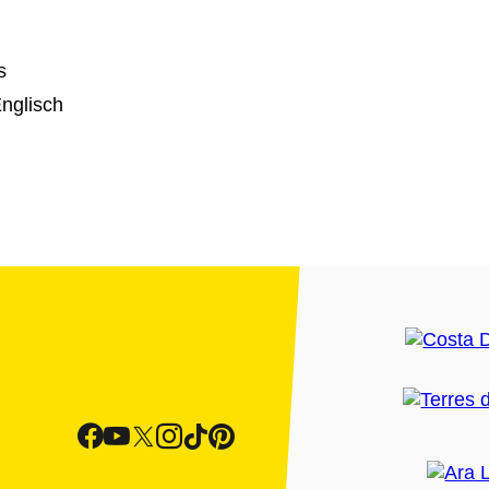
s
nglisch