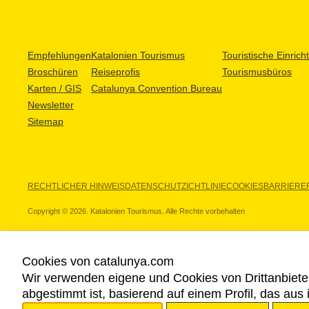
Empfehlungen
Katalonien Tourismus
Touristische Einric
Broschüren
Reiseprofis
Tourismusbüros
Karten / GIS
Catalunya Convention Bureau
Newsletter
Sitemap
RECHTLICHER HINWEIS
DATENSCHUTZICHTLINIE
COOKIES
BARRIEREF
Copyright © 2026. Katalonien Tourismus. Alle Rechte vorbehalten
Cookies von catalunya.com
Wir verwenden eigene und Cookies von Drittanbiete
UNSERE PARTNER
abgestimmt ist, basierend auf einem Profil, das aus