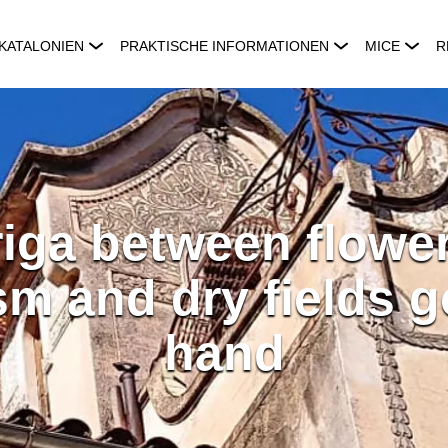
KATALONIEN
PRAKTISCHE INFORMATIONEN
MICE
R
iga between flowe
m and dry fields g
hand