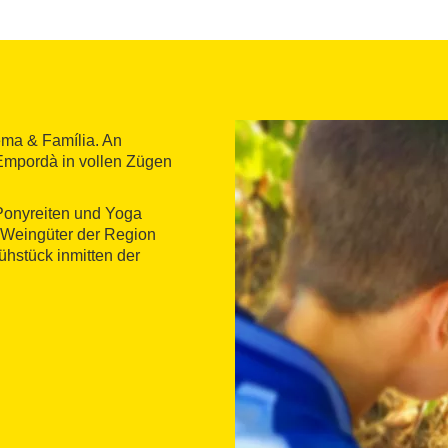
ema & Família. An
mpordà in vollen Zügen
Ponyreiten und Yoga
 Weingüter der Region
hstück inmitten der