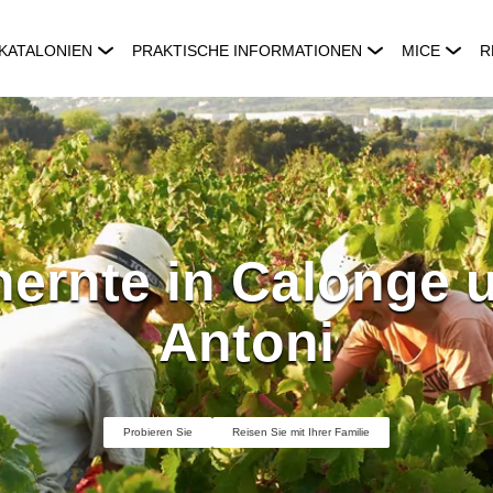
KATALONIEN
PRAKTISCHE INFORMATIONEN
MICE
R
nernte in Calonge 
Antoni
Probieren Sie
Reisen Sie mit Ihrer Familie