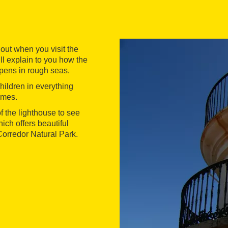
 out when you visit the
ill explain to you how the
pens in rough seas.
hildren in everything
games.
of the lighthouse to see
ich offers beautiful
Corredor Natural Park.