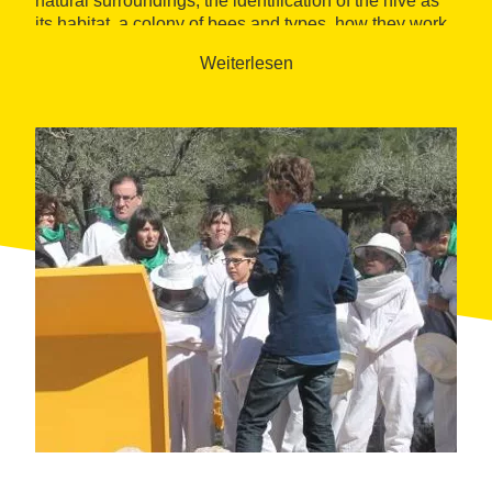
natural surroundings, the identification of the hive as
its habitat, a colony of bees and types, how they work,
honeycombs, etc.
Weiterlesen
Visitors also have the opportunity to learn about the
special tools used by the beekeeper and how to use
them wearing his beekeeper suit.
Meeting point for the visit: Muria Centre d'Interpretació
Apícola. Av. Catalunya, 23; El Perello (Terres de
l'Ebre).
The visit lasts 2 hours. The visits are at 10am and
17pm.
Closed: 01/01, 06/01, 17/01, Easter Monday, 01/05,
24/06, 15/08, 11/09, 12/10, 01/11, 25/12, 26/12.
Accessibility: Building without barriers for people with
disabilities.