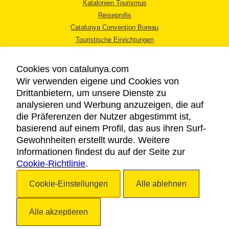
Katalonien Tourismus
Reiseprofis
Catalunya Convention Bureau
Touristische Einrichtungen
Tourismusbüros
Cookies von catalunya.com
Wir verwenden eigene und Cookies von
Drittanbietern, um unsere Dienste zu
analysieren und Werbung anzuzeigen, die auf
die Präferenzen der Nutzer abgestimmt ist,
RECHTLICHER HINWEIS
basierend auf einem Profil, das aus ihren Surf-
DATENSCHUTZICHTLINIE
Gewohnheiten erstellt wurde. Weitere
COOKIES
Informationen findest du auf der Seite zur
BARRIEREFREIHEIT
Cookie-Richtlinie
.
Cookie-Einstellungen
Alle ablehnen
Copyright © 2026. Katalonien Tourismus. Alle Rechte vorbehalten
Alle akzeptieren