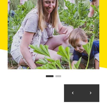
kommen. Der Besuch der Gärten sensibilisiert für die
Verbindung zwischen unserer Ernährung und der
Gesundheit unseres Planeten und betont die
Bedeutung von lokaler und biologischer Produktion,
um den CO₂-Fußabdruck zu verringern.
Diese Aktivität ist für alle Altersgruppen konzipiert.
Kinder werden es lieben, die Pflanzen zu erkunden,
die Erde zu berühren und zu entdecken, wie ihr
Lieblingsobst und -gemüse wächst.