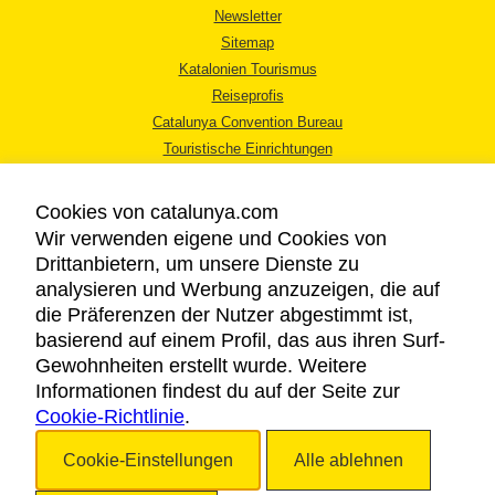
Newsletter
Sitemap
Katalonien Tourismus
Reiseprofis
Catalunya Convention Bureau
Touristische Einrichtungen
Tourismusbüros
Cookies von catalunya.com
Wir verwenden eigene und Cookies von
Drittanbietern, um unsere Dienste zu
analysieren und Werbung anzuzeigen, die auf
die Präferenzen der Nutzer abgestimmt ist,
RECHTLICHER HINWEIS
basierend auf einem Profil, das aus ihren Surf-
DATENSCHUTZICHTLINIE
Gewohnheiten erstellt wurde. Weitere
COOKIES
Informationen findest du auf der Seite zur
BARRIEREFREIHEIT
Cookie-Richtlinie
.
Cookie-Einstellungen
Alle ablehnen
Copyright © 2026. Katalonien Tourismus. Alle Rechte vorbehalten