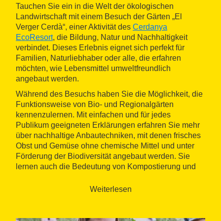
Tauchen Sie ein in die Welt der ökologischen
Landwirtschaft mit einem Besuch der Gärten „El
Verger Cerdà“, einer Aktivität des
Cerdanya
EcoResort
, die Bildung, Natur und Nachhaltigkeit
verbindet. Dieses Erlebnis eignet sich perfekt für
Familien, Naturliebhaber oder alle, die erfahren
möchten, wie Lebensmittel umweltfreundlich
angebaut werden.
Während des Besuchs haben Sie die Möglichkeit, die
Funktionsweise von Bio- und Regionalgärten
kennenzulernen. Mit einfachen und für jedes
Publikum geeigneten Erklärungen erfahren Sie mehr
über nachhaltige Anbautechniken, mit denen frisches
Obst und Gemüse ohne chemische Mittel und unter
Förderung der Biodiversität angebaut werden. Sie
lernen auch die Bedeutung von Kompostierung und
nährstoffreichen Böden für die Erzeugung
hochwertiger Lebensmittel kennen.
Weiterlesen
Ein zentraler Aspekt dieses Erlebnisses ist das
Bewusstsein dafür, woher unsere Lebensmittel