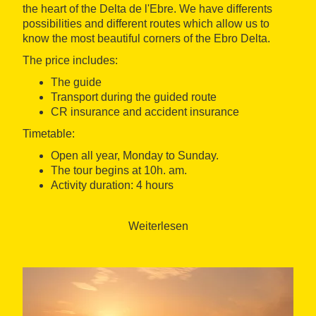
the heart of the Delta de l'Ebre. We have differents
possibilities and different routes which allow us to
know the most beautiful corners of the Ebro Delta.
The price includes:
The guide
Transport during the guided route
CR insurance and accident insurance
Timetable:
Open all year, Monday to Sunday.
The tour begins at 10h. am.
Activity duration: 4 hours
Language: Catalan, Spanish, English and French
Weiterlesen
Meeting Point: The Darwing Beach Promenade
urbanization Riumar - Deltebre
Accessibility: Activity not accessible to people in
wheelchairs or with limited mobility.
A minimum of 2 persons to carry out the activity.