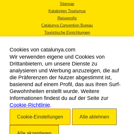
Sitemap
Katalonien Tourismus
Reiseprofis
Catalunya Convention Bureau
Touristische Einrichtungen
Tourismusbüros
Cookies von catalunya.com
Wir verwenden eigene und Cookies von
Drittanbietern, um unsere Dienste zu
analysieren und Werbung anzuzeigen, die auf
die Präferenzen der Nutzer abgestimmt ist,
RECHTLICHER HINWEIS
basierend auf einem Profil, das aus ihren Surf-
DATENSCHUTZICHTLINIE
Gewohnheiten erstellt wurde. Weitere
COOKIES
Informationen findest du auf der Seite zur
Cookie-Richtlinie
BARRIEREFREIHEIT
.
Cookie-Einstellungen
Alle ablehnen
Copyright © 2026. Katalonien Tourismus. Alle Rechte vorbehalten
Alle akzeptieren