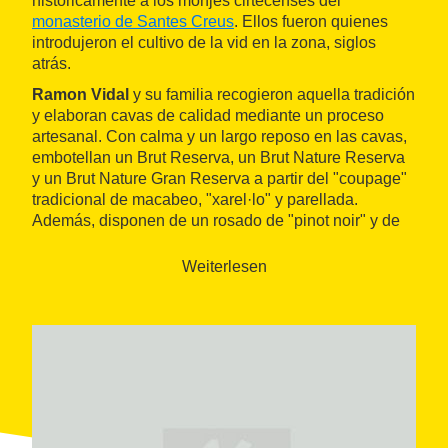
históricamente a los monjes cirtecenses del
monasterio de Santes Creus
. Ellos fueron quienes
introdujeron el cultivo de la vid en la zona, siglos
atrás.
Ramon Vidal
y su familia recogieron aquella tradición
y elaboran cavas de calidad mediante un proceso
artesanal. Con calma y un largo reposo en las cavas,
embotellan un Brut Reserva, un Brut Nature Reserva
y un Brut Nature Gran Reserva a partir del "coupage"
tradicional de macabeo, "xarel·lo" y parellada.
Además, disponen de un rosado de "pinot noir" y de
un Blanc de Noirs hecho con "pinot noir" y "xarel·lo".
Weiterlesen
Las visitas a sus instalaciones permiten conocer de
primera mano cómo se elabora un cava siguiendo el
método tradicional
e incluyen la cata de dos
productos.