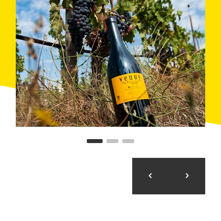
Handelsmarken Dido, Venus und Dido Blanc. Diese
Weine stammen von den Weinbergen die ihnen
gehören und auch von den Weinbergen von 4
Winzern mit denen sie arbeiten. Sie bearbeiten die
Trauben-Varietäten Grenache, Cariñena, Merlot,
Syrah und die weißen Trauben-Varietäten Macabeo
und Grenache Blanc.
Weder die Weinkellerei noch die Weinberge können
besucht werden.