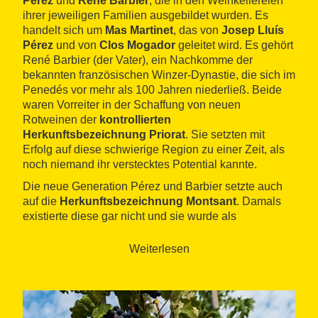
Pérez
und
René Barbier
, die in den Weinkellereien
ihrer jeweiligen Familien ausgebildet wurden. Es
handelt sich um
Mas Martinet
, das von
Josep Lluís
Pérez
und von
Clos Mogador
geleitet wird. Es gehört
René Barbier (der Vater), ein Nachkomme der
bekannten französischen Winzer-Dynastie, die sich im
Penedés vor mehr als 100 Jahren niederließ. Beide
waren Vorreiter in der Schaffung von neuen
Rotweinen der
kontrollierten
Herkunftsbezeichnung Priorat
. Sie setzten mit
Erfolg auf diese schwierige Region zu einer Zeit, als
noch niemand ihr verstecktes Potential kannte.
Die neue Generation Pérez und Barbier setzte auch
auf die
Herkunftsbezeichnung Montsant
. Damals
existierte diese gar nicht und sie wurde als
Unterbereich von Falset benannt. Gegenwärtig ist sie
eine der katalanischen Herkunftsbezeichnungen mit
Weiterlesen
mehr Einfluss.
Venus La Universal, eine der wichtigsten
Weinkellereien der Umgebung, produziert
mit einer
absolut ökologischen Methode
die Weine der