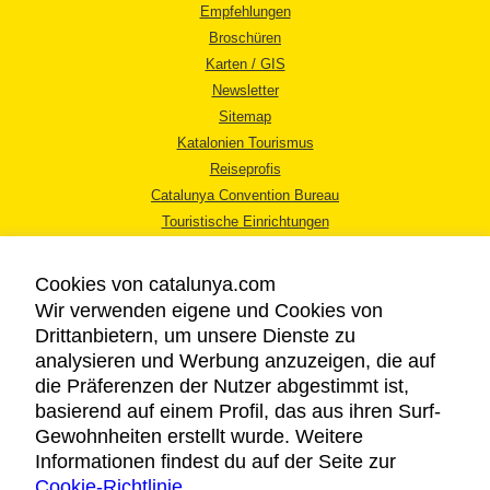
Empfehlungen
Broschüren
Karten / GIS
Newsletter
Sitemap
Katalonien Tourismus
Reiseprofis
Catalunya Convention Bureau
Touristische Einrichtungen
Tourismusbüros
Cookies von catalunya.com
Wir verwenden eigene und Cookies von
Drittanbietern, um unsere Dienste zu
analysieren und Werbung anzuzeigen, die auf
die Präferenzen der Nutzer abgestimmt ist,
RECHTLICHER HINWEIS
basierend auf einem Profil, das aus ihren Surf-
DATENSCHUTZICHTLINIE
Gewohnheiten erstellt wurde. Weitere
COOKIES
Informationen findest du auf der Seite zur
Cookie-Richtlinie
BARRIEREFREIHEIT
.