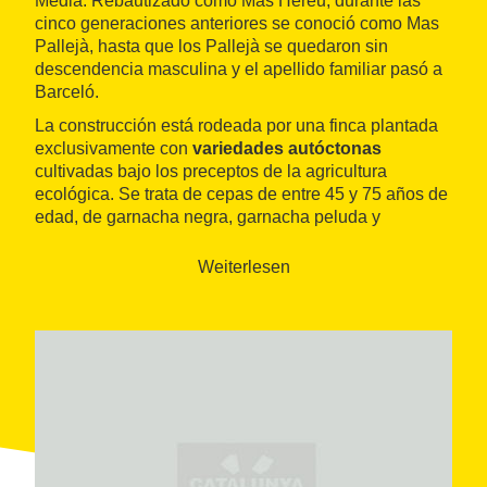
Media. Rebautizado como Mas Hereu, durante las
cinco generaciones anteriores se conoció como Mas
Pallejà, hasta que los Pallejà se quedaron sin
descendencia masculina y el apellido familiar pasó a
Barceló.
La construcción está rodeada por una finca plantada
exclusivamente con
variedades autóctonas
cultivadas bajo los preceptos de la agricultura
ecológica. Se trata de cepas de entre 45 y 75 años de
edad, de garnacha negra, garnacha peluda y
cariñena, además de garnacha blanca.
Weiterlesen
La uva se vinifica en unas instalaciones modestas
dentro del núcleo de
Bellmunt del Priorat
. Un equipo
de jóvenes profesionales lo transforman en una gama
de
vinos de autor
, bajo la marca Solà y Solà Clàssic,
además de algunos "coupages" especiales como
Vinyes Josep, Vinyes Teresa o el blanco Lo Peix.
La experiencia de visitar Solà Clàssic empieza con un
paseo por los viñedos
del Mas Hereu para, a
continuación, desplazarse hasta la bodega y catar sus