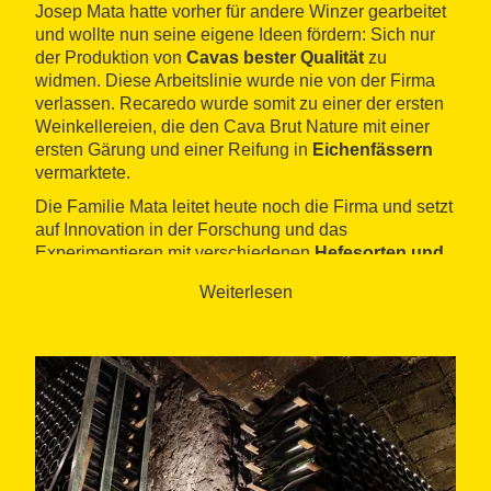
Josep Mata hatte vorher für andere Winzer gearbeitet
und wollte nun seine eigene Ideen fördern: Sich nur
der Produktion von
Cavas bester Qualität
zu
widmen. Diese Arbeitslinie wurde nie von der Firma
verlassen. Recaredo wurde somit zu einer der ersten
Weinkellereien, die den Cava Brut Nature mit einer
ersten Gärung und einer Reifung in
Eichenfässern
vermarktete.
Die Familie Mata leitet heute noch die Firma und setzt
auf Innovation in der Forschung und das
Experimentieren mit verschiedenen
Hefesorten und
Weinbaumethoden
. Die Hefe ist ein äußerst
Weiterlesen
wichtiges Element für diese Firma. Die benutzten
Hefesorten wurden in den eigenen Weinbergen
auserwählt.
In den
Weinbergen
werden die Varietäten Xarel·lo,
Macabeo, Parellada, Chardonnay, Pinot Noir und
Monastrell angepflanzt. Zwischen 30 und 40% der
benutzten Weintrauben, stammen von kontrollierten
Weinbergen verschiedener Lieferanten, mit denen sie