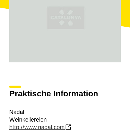
unterirdischen Lager
(
20 m Tiefe
) ist einer der
beliebtesten Bereiche. Dort verbringen die Cavas
mindestens
2 Jahre, während sie reifen
.
Nach dem Rundgang können die Besucher
Mannschaften bilden und einige der
aktiven Spiele
mit einem didaktischen und lustigen Entwurf
genießen.
Praktische Information
Nadal
Weinkellereien
http://www.nadal.com