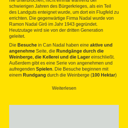
nie unterbrochen, nicht einmal während der
schwierigen Jahren des Bürgerkrieges, als ein Teil
des Landguts enteignet wurde, um dort ein Flugfeld zu
errichten. Die gegenwärtige Firma Nadal wurde von
Ramon Nadal Giró im Jahr 1943 gegründet.
Heutzutage wird sie von der dritten Generation
geleitet.
Die
Besuche
in Can Nadal haben eine
aktive und
angenehme
Seite, die
Rundgänge durch die
Weinberge, die Kellerei und die Lager
einschließt.
Außerdem gibt es eine Serie von angenehmen und
aufregenden
Spielen
. Die Besuche beginnen mit
einem
Rundgang
durch die Weinberge (
100 Hektar
)
des Besitzes. Diese Weintrauben werden für die
Produkte der Firma benutzt. Außerdem waren die
Weiterlesen
Weinberge das Szenario einer berühmten
Fernsehserie
.
Nach dem Besuch in den Weinbergen begleitet ein
Führer
die Gruppe entlang der wichtigsten Etappen
des
Herstellungsprozesses
und er erklärt die
Arbeitsweise in Cavas Nadal. Der Besuch im