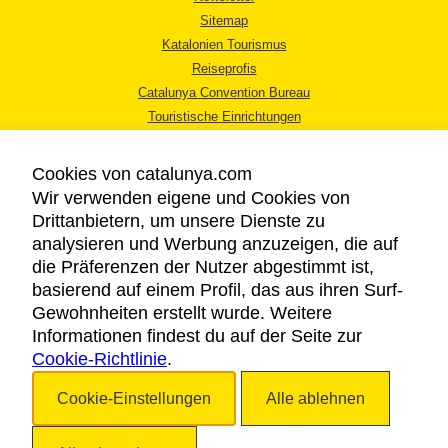
Sitemap
Katalonien Tourismus
Reiseprofis
Catalunya Convention Bureau
Touristische Einrichtungen
Tourismusbüros
Cookies von catalunya.com
Wir verwenden eigene und Cookies von
Drittanbietern, um unsere Dienste zu
analysieren und Werbung anzuzeigen, die auf
die Präferenzen der Nutzer abgestimmt ist,
RECHTLICHER HINWEIS
basierend auf einem Profil, das aus ihren Surf-
DATENSCHUTZICHTLINIE
Gewohnheiten erstellt wurde. Weitere
COOKIES
Informationen findest du auf der Seite zur
Cookie-Richtlinie
BARRIEREFREIHEIT
.
Cookie-Einstellungen
Alle ablehnen
Copyright © 2026. Katalonien Tourismus. Alle Rechte vorbehalten