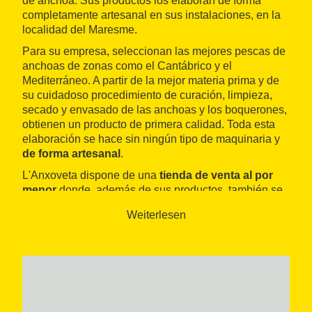
de anchoa. Sus productos los elaboran de forma
completamente artesanal en sus instalaciones, en la
localidad del Maresme.
Para su empresa, seleccionan las mejores pescas de
anchoas de zonas como el Cantábrico y el
Mediterráneo. A partir de la mejor materia prima y de
su cuidadoso procedimiento de curación, limpieza,
secado y envasado de las anchoas y los boquerones,
obtienen un producto de primera calidad. Toda esta
elaboración se hace sin ningún tipo de maquinaria y
de forma artesanal
.
L'Anxoveta dispone de una
tienda de venta al por
menor
donde, además de sus productos, también se
puede adquirir una amplia oferta de productos
Weiterlesen
envasados y conservas que obtienen de proveedores
de confianza. Hay conservas de pescado, caviar, atún
o ahumados.