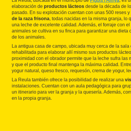
La Reula, ubicada en el municipio de
Fígols i Alinyà
, es 
elaboración de
productos lácteos
desde la década de lo
pasado. En su explotación cuentan con unas 500 reses y
de la raza frisona
, todas nacidas en la misma granja, lo q
una leche de excelente calidad. Además, el forraje con el
animales se cultiva en su finca para garantizar una dieta
de los animales.
La antigua casa de campo, ubicada muy cerca de la sala 
rehabilitada para elaborar allí mismo sus productos lácte
proximidad con el obrador permite que la leche sufra la
y que el producto final mantenga la máxima calidad. Entr
yogur natural, queso fresco, requesón, crema de yogur, le
La Reula también ofrece la posibilidad de realizar una
vi
instalaciones. Cuentan con un aula pedagógica para gru
un itinerario para ver la granja y la quesería. Además, co
en la propia granja.