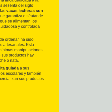
una finca dedicada a la
s sesenta del siglo
 las
vacas lecheras son
ue garantiza disfrutar de
 que se alimentan los
 cuidadosa y controlada
de ordeñar, ha sido
os artesanales. Esta
s mínimas manipulaciones
e sus productos hay
che o nata.
sita guiada
a sus
pos escolares y también
mercializan sus productos