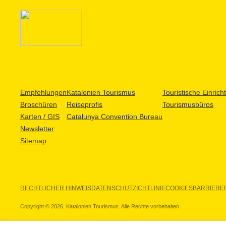
Empfehlungen
Katalonien Tourismus
Touristische Einric
Broschüren
Reiseprofis
Tourismusbüros
Karten / GIS
Catalunya Convention Bureau
Newsletter
Sitemap
RECHTLICHER HINWEIS
DATENSCHUTZICHTLINIE
COOKIES
BARRIEREF
Copyright © 2026. Katalonien Tourismus. Alle Rechte vorbehalten