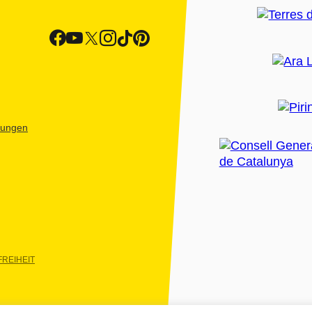
htungen
REIHEIT