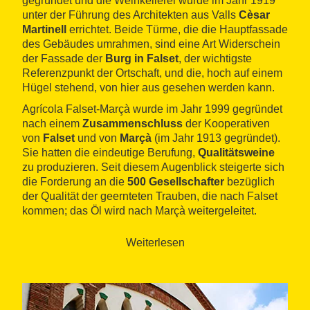
gegründet und die Weinkellerei wurde im Jahr 1919
unter der Führung des Architekten aus Valls
Cèsar
Martinell
errichtet. Beide Türme, die die Hauptfassade
des Gebäudes umrahmen, sind eine Art Widerschein
der Fassade der
Burg in Falset
, der wichtigste
Referenzpunkt der Ortschaft, und die, hoch auf einem
Hügel stehend, von hier aus gesehen werden kann.
Agrícola Falset-Marçà wurde im Jahr 1999 gegründet
nach einem
Zusammenschluss
der Kooperativen
von
Falset
und von
Marçà
(im Jahr 1913 gegründet).
Sie hatten die eindeutige Berufung,
Qualitätsweine
zu produzieren. Seit diesem Augenblick steigerte sich
die Forderung an die
500 Gesellschafter
bezüglich
der Qualität der geernteten Trauben, die nach Falset
kommen; das Öl wird nach Marçà weitergeleitet.
Insgesamt arbeitet die Kooperative mit der
Traubenernte von
250 Hektar
Weinberge mit den
Weiterlesen
roten Trauben-Varietäten Grenache Noir, Samsó,
Cabernet Sauvignon und Syrah und den weißen
Trauben-Varietäten Grenache Blanc und Macabeo.
Im Jahr 1999 wurde die Umstellung der Weinkellerei