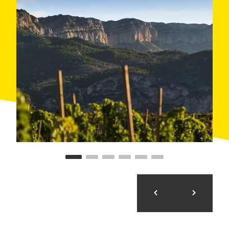
Katalanisch
. Im Jahr 2000 beteiligte sich die
Gruppe
Codorníu
in dieser Gesellschaft mit einem Teil der
Aktien und sie übernahm die Önologie-Leitung und
den Vertrieb der 180.000 Flaschen, die jährlich
verkauft werden. Mehr als die Hälfte dieser Flaschen
ist für den
Export
in die Vereinigten Staaten bestimmt.
Das wichtigste Vermögen der Firma sind, für die
Verantwortlichen der Weinkellerei Scala Dei, die
90
Hektar Weinberge
mit denen sie arbeiten. Diese
haben mehrheitlich mehr als 30 Jahren und sie
gehören hauptsächlich der einheimischen Trauben-
Varietät der
Grenache Noir
, obwohl sie auch
Cariñena, Cabernet Sauvignon und Syrah
anpflanzen. Die Arbeit auf den Feldern und die
Traubenauswahl garantieren die höchste Qualität der
Weine.
Der Besuch passt sich an die
Kenntnisse der
Besucher an
und erlaubt, den Herstellungsprozess
und die
historischen Einrichtungen
, die
modernisiert wurden und über die modernste