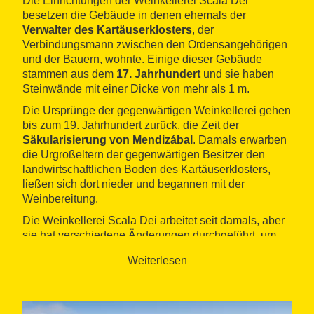
Die Einrichtungen der Weinkellerei Scala Dei
besetzen die Gebäude in denen ehemals der
Verwalter des Kartäuserklosters
, der
Verbindungsmann zwischen den Ordensangehörigen
und der Bauern, wohnte. Einige dieser Gebäude
stammen aus dem
17. Jahrhundert
und sie haben
Steinwände mit einer Dicke von mehr als 1 m.
Die Ursprünge der gegenwärtigen Weinkellerei gehen
bis zum 19. Jahrhundert zurück, die Zeit der
Säkularisierung von Mendizábal
. Damals erwarben
die Urgroßeltern der gegenwärtigen Besitzer den
landwirtschaftlichen Boden des Kartäuserklosters,
ließen sich dort nieder und begannen mit der
Weinbereitung.
Die Weinkellerei Scala Dei arbeitet seit damals, aber
sie hat verschiedene Änderungen durchgeführt, um
sich jedem Zeitalter anzupassen. Ein Beispiel wäre
Weiterlesen
die
Gründung einer Aktiengesellschaft
, die im Jahr
1974 stattfand. Im Augenblick dieser Gründung
verwandelte sie sich in eine Pionierin der Region für
die
Flaschenfüllung und die Etikettierung auf