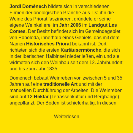
Jordi Domènech
bildete sich in verschiedenen
Firmen der önologischen Branche aus. Da ihn die
Weine des Priorat faszinieren, gründete er seine
eigene Weinkellerei im
Jahr 2006
im
Landgut Les
Comes
. Der Besitz befindet sich im Gemeindegebiet
von Poboleda, innerhalb eines Gebiets, das mit dem
Namen
Historisches Priorat
bekannt ist. Dort
richteten sich die ersten
Kartäusermönche
, die sich
in der iberischen Halbinsel niederließen, ein und sie
widmeten sich den Weinbau seit dem 12. Jahrhundert
und bis zum Jahr 1835.
Domènech bebaut Weinreben von zwischen 5 und 35
Jahren auf eine
traditionelle Art
und mit der
manuellen Durchführung der Arbeiten. Die Weinreben
sind auf
12 Hektar
(Terrassenkultur und Berghänge)
angepflanzt. Der Boden ist schieferhaltig. In diesen
Berghängen mit großem Gefälle verfügen die Reben
über weniger Wasser und Nährstoffe und das fördert
Weiterlesen
den
Zuckergehalt und die Struktur
in den Früchten,
was wiederum die
einzigartige Natur
der Weine