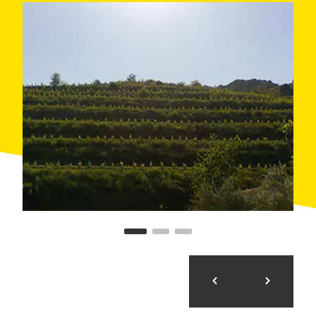
stärkt. Auf der anderen Seite aber ist die Ernte
beschränkter: ca. 0,5 kg Weintrauben pro Rebe.
Die Weinkellerei hat sich auf die Produktion der
Rotweine
aus den Varietäten Grenache, Cariñena,
Samsó und Syrah spezialisiert. Sie werden in Fässern
aus französischen Eichenholz (
225 Liter
) zwischen 6
und 8 Monaten (Halb-Crianza-Weine) oder zwischen
12 und 18 Monaten (Crianza-Weine) gelagert. Am
Schluss lagern sie in Flaschen bis sie bereit sind für
die Vermarktung.
Seine Weine sind die Rotweine
Clos Penat und Petit
Clos Penat
, die unter der
kontrollierten
Herkunftsbezeichnung Priorat
ein fruchtiges und
likörhaltiges Aroma entwickeln.
Die Besuche
, in
Gruppen von höchstens 8 Personen, können sie
verkosten nach dem Rundgang durch die
Weinkellerei und das Landgut Les Comes.