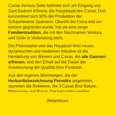
Cavas Ventura Soler befindet sich am Eingang von
Sant Sadurní d'Anoia, die Hauptstadt des Cavas. Dort
konzentriert sich 90% der Produktion der
Schaumweine Spaniens. Obwohl die Firma erst vor
kurzem gegründet wurde, hat sie eine lange
Familientradition
, die mit den Nachnamen Ventura
und Soler in Verbindung steht.
Die Philosophie und das Hauptziel ihrer neuen,
dynamischen und modernen Initiative ist die
Herstellung von Weinen und Cavas, die
alle Gaumen
erfreuen
, und den Erhalt auf die Dauer der
Anerkennung der Qualität ihrer Produkte.
Aus den eigenen Weinbergen, die der
Herkunftsbezeichnung Penedès
angehören,
stammen die Rotweine, die 3 Cavas Brut Nature,
Millessime und Rosat. Die benutzten weißen
Trauben-Varietäten sind Macabeo, Xarel·lo, Parellada
Weiterlesen
und Chardonnay und die roten Trauben-Varietäten
sind Trepat und Pinot Noir.