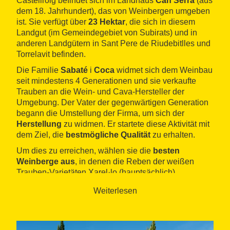
Castellroig befindet sich im Landhaus
Can Serra
(aus
dem 18. Jahrhundert), das von Weinbergen umgeben
ist. Sie verfügt über
23 Hektar
, die sich in diesem
Landgut (im Gemeindegebiet von Subirats) und in
anderen Landgütern in Sant Pere de Riudebitlles und
Torrelavit befinden.
Die Familie
Sabaté
i
Coca
widmet sich dem Weinbau
seit mindestens 4 Generationen und sie verkaufte
Trauben an die Wein- und Cava-Hersteller der
Umgebung. Der Vater der gegenwärtigen Generation
begann die Umstellung der Firma, um sich der
Herstellung
zu widmen. Er startete diese Aktivität mit
dem Ziel, die
bestmögliche Qualität
zu erhalten.
Um dies zu erreichen, wählen sie die
besten
Weinberge aus
, in denen die Reben der weißen
Trauben-Varietäten Xarel·lo (hauptsächlich),
Macabeo, Parellada und Chardonnay und der roten
Weiterlesen
Trauben-Varietäten Tempranillo, Merlot, Cabernet
Sauvignon und Trepat angepflanzt werden. Danach
wird ein sorgfältiger Herstellungsprozess
durchgeführt, der eine Palette
Autorenweine
mit