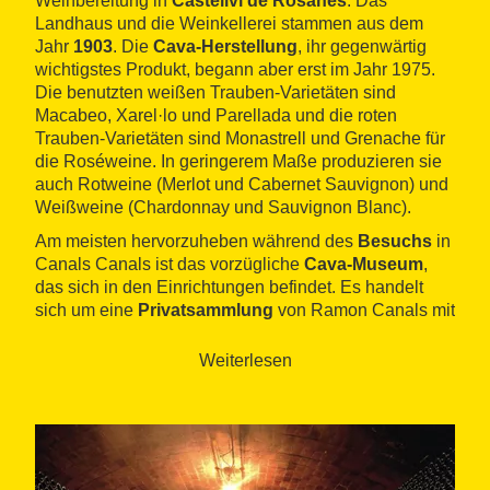
Weinbereitung in
Castellví de Rosanes
. Das
Landhaus und die Weinkellerei stammen aus dem
Jahr
1903
. Die
Cava-Herstellung
, ihr gegenwärtig
wichtigstes Produkt, begann aber erst im Jahr 1975.
Die benutzten weißen Trauben-Varietäten sind
Macabeo, Xarel·lo und Parellada und die roten
Trauben-Varietäten sind Monastrell und Grenache für
die Roséweine. In geringerem Maße produzieren sie
auch Rotweine (Merlot und Cabernet Sauvignon) und
Weißweine (Chardonnay und Sauvignon Blanc).
Am meisten hervorzuheben während des
Besuchs
in
Canals Canals ist das vorzügliche
Cava-Museum
,
das sich in den Einrichtungen befindet. Es handelt
sich um eine
Privatsammlung
von Ramon Canals mit
mehr als
3.000 Museumsobjekte
, die vom
4.
Jahrhundert v. Chr.
bis zum
20. Jahrhundert
gehen.
Weiterlesen
Diese Objekte erlauben einen Rundgang durch die
gesamte
Geschichte des Weines
seit dem Mittelalter.
Es wird die Entwicklung der Arbeiten in den
Weinbergen, der Tätigkeiten in der Weinkellerei und
des Endproduktes erklärt.