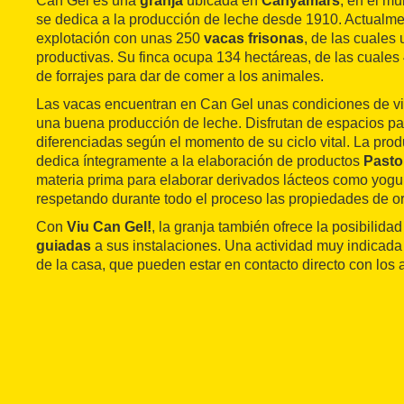
Can Gel es una
granja
ubicada en
Canyamars
, en el mu
se dedica a la producción de leche desde 1910. Actualm
explotación con unas 250
vacas frisonas
, de las cuales
productivas. Su finca ocupa 134 hectáreas, de las cuales 
de forrajes para dar de comer a los animales.
Las vacas encuentran en Can Gel unas condiciones de vi
una buena producción de leche. Disfrutan de espacios p
diferenciadas según el momento de su ciclo vital. La pro
dedica íntegramente a la elaboración de productos
Pasto
materia prima para elaborar derivados lácteos como yogu
respetando durante todo el proceso las propiedades de or
Con
Viu Can Gel!
, la granja también ofrece la posibilida
guiadas
a sus instalaciones. Una actividad muy indicad
de la casa, que pueden estar en contacto directo con los 