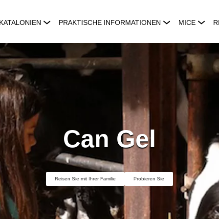
KATALONIEN
PRAKTISCHE INFORMATIONEN
MICE
R
Can Gel
Reisen Sie mit Ihrer Familie
Probieren Sie