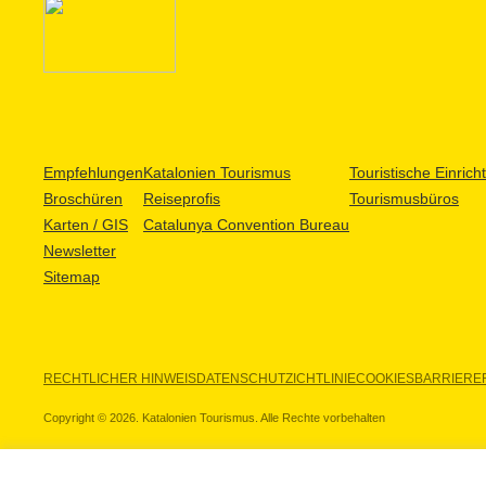
Empfehlungen
Katalonien Tourismus
Touristische Einric
Broschüren
Reiseprofis
Tourismusbüros
Karten / GIS
Catalunya Convention Bureau
Newsletter
Sitemap
RECHTLICHER HINWEIS
DATENSCHUTZICHTLINIE
COOKIES
BARRIEREF
Copyright © 2026. Katalonien Tourismus. Alle Rechte vorbehalten