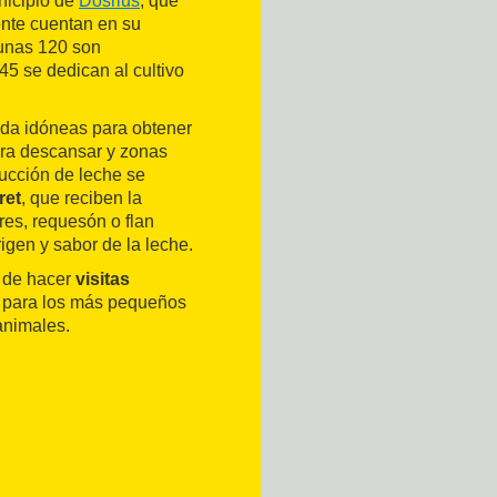
nicipio de
Dosrius
, que
ente cuentan en su
 unas 120 son
45 se dedican al cultivo
da idóneas para obtener
ara descansar y zonas
ducción de leche se
ret
, que reciben la
res, requesón o flan
igen y sabor de la leche.
d de hacer
visitas
a para los más pequeños
animales.