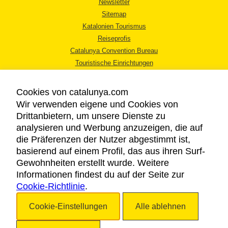
Newsletter
Sitemap
Katalonien Tourismus
Reiseprofis
Catalunya Convention Bureau
Touristische Einrichtungen
Tourismusbüros
Cookies von catalunya.com
Wir verwenden eigene und Cookies von
Drittanbietern, um unsere Dienste zu
analysieren und Werbung anzuzeigen, die auf
die Präferenzen der Nutzer abgestimmt ist,
RECHTLICHER HINWEIS
basierend auf einem Profil, das aus ihren Surf-
DATENSCHUTZICHTLINIE
Gewohnheiten erstellt wurde. Weitere
COOKIES
Informationen findest du auf der Seite zur
Cookie-Richtlinie
BARRIEREFREIHEIT
.
Cookie-Einstellungen
Alle ablehnen
Copyright © 2026. Katalonien Tourismus. Alle Rechte vorbehalten