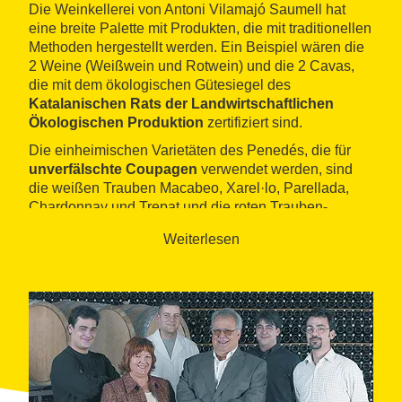
Die Weinkellerei von Antoni Vilamajó Saumell hat
eine breite Palette mit Produkten, die mit traditionellen
Methoden hergestellt werden. Ein Beispiel wären die
2 Weine (Weißwein und Rotwein) und die 2 Cavas,
die mit dem ökologischen Gütesiegel des
Katalanischen Rats der Landwirtschaftlichen
Ökologischen Produktion
zertifiziert sind.
Die einheimischen Varietäten des Penedés, die für
unverfälschte Coupagen
verwendet werden, sind
die weißen Trauben Macabeo, Xarel·lo, Parellada,
Chardonnay und Trepat und die roten Trauben-
Varietäten Cabernet Sauvignon, Tempranillo und
Weiterlesen
Merlot.
Sowohl die Fässer aus amerikanischer und
französischer Eiche (aus Allier) als auch die dunklen
Lager, wo die Crianza-Rotweine und die Cavas ruhen,
stehen zur Verfügung der
Besucher
(mit
Terminvereinbarung). Die Mitglieder der Familie
Vilamajó erklären den Prozess der Weinbereitung und
sie bieten eine Verkostung ihrer Produkten.