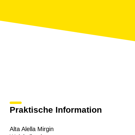
Parellada, Grenache, Grenache Peluda und Xarello
Rosé.
Die Weinkellerei verfügt üben ein modernes
Empfangszentrum für die Besucher
, wo die
Weinliebhaber, nach einem schönen Spaziergang
zwischen den Weinbergen, sämtliche Weine und
Cavas verkosten können, während sie die
wunderschöne Aussicht
aufs Mittelmeer genießen.
Praktische Information
Alta Alella Mirgin