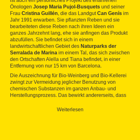
ist auch ein persönliches Projekt des erfahrenen
Önologen
Josep Maria Pujol-Busquets
und seiner
Frau
Cristina Guillén
, die das Landgut
Can Genís
im
Jahr 1991 erwarben. Sie pflanzten Reben und sie
bearbeiteten diese Reben nach ihren Ideen ein
ganzes Jahrzehnt lang, ehe sie anfingen das Produkt
abzufüllen. Sie befindet sich in einem
landwirtschaftlichen Gebiet des
Naturparks der
Serralada de Marina
im einem Tal, das sich zwischen
den Ortschaften Alella und Tiana befindet, in einer
Entfernung von nur 15 km von Barcelona.
Die Auszeichnung für Bio-Weinberg und Bio-Kellerei
zwingt zur Vermeidung jeglicher Benutzung von
chemischen Substanzen im ganzen Anbau- und
Herstellungsprozess. Das bewirkt andererseits, dass
in Alta Alella bis zu einem gewissen Grad die früheren
Verfahren wiedergewonnen wurden. Im Landgut und
Weiterlesen
in der unmittelbaren Umgebung werden heutzutage
17 Hektar Weinberge
angebaut. Die Trauben-
Varietäten sind Pinot Noir, Syrah, Mataró (Monastrell),
Pansa Blanca (Xarello), Chardonnay, Macabeo,